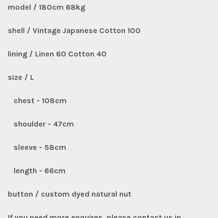
model / 180cm 68kg
shell / Vintage Japanese Cotton 100
lining / Linen 60 Cotton 40
size / L
chest - 108cm
shoulder - 47cm
sleeve - 58cm
length - 66cm
button / custom dyed natural nut
If you need more enquires, please contact us in