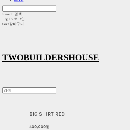
Search
검색
Log In
로그인
Cart
장바구니
TWOBUILDERSHOUSE
BIG SHIRT RED
400,000원