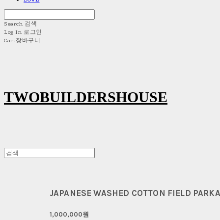
Search
검색
Log In
로그인
Cart
장바구니
TWOBUILDERSHOUSE
JAPANESE WASHED COTTON FIELD PARK
1,000,000원