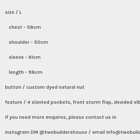
size / L
chest - 58cm
shoulder - 50cm
sleeve - 61cm
length - 98cm
button / custom dyed natural nut
feature / 4 slanted pockets, front storm flap, devided el
If you need more enquires, please contact us in
instagram DM @twobuildershouse / email info@twobuild