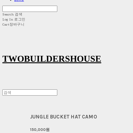
Search
검색
Log In
로그인
Cart
장바구니
TWOBUILDERSHOUSE
JUNGLE BUCKET HAT CAMO
150,000원