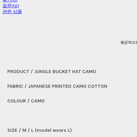
후기(0)
질문(10)
관련 상품
평균적으로
PRODUCT / JUNGLE BUCKET HAT CAMO
FABRIC / JAPANESE PRINTED CAMO COTTON
COLOUR / CAMO
SIZE / M / L (model wears L)