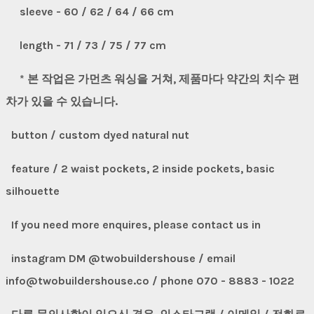
sleeve - 60 / 62 / 64 / 66 cm
length - 71 / 73 / 75 / 77 cm
* 본 작업은 가먼츠 워싱을 거쳐, 제품마다 약간의 치수 편
차가 있을 수 있습니다.
button / custom dyed natural nut
feature / 2 waist pockets, 2 inside pockets, basic
silhouette
If you need more enquires, please contact us in
instagram DM @twobuildershouse / email
info@twobuildershouse.co / phone 070 - 8883 - 1022