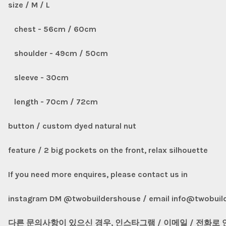
size / M / L
chest - 56cm / 60cm
shoulder - 49cm / 50cm
sleeve - 30cm
length - 70cm / 72cm
button / custom dyed natural nut
feature / 2 big pockets on the front, relax silhouette
If you need more enquires, please contact us in
instagram DM @twobuildershouse / email info@twobuild
다른 문의사항이 있으신 경우, 인스타그램 / 이메일 / 전화로