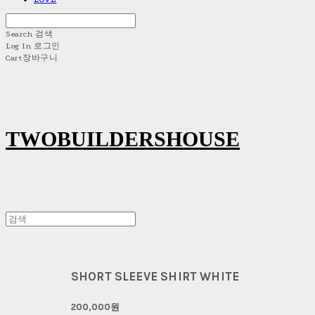
Search
검색
Log In
로그인
Cart
장바구니
TWOBUILDERSHOUSE
SHORT SLEEVE SHIRT WHITE
200,000원